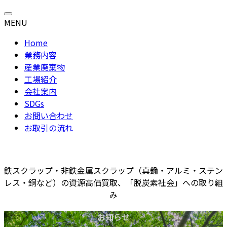
コ
ナ
ン
ビ
MENU
テ
ゲ
Home
ン
ー
業務内容
ツ
シ
産業廃棄物
へ
ョ
工場紹介
ス
ン
会社案内
キ
に
SDGs
ッ
移
お問い合わせ
プ
動
お取引の流れ
鉄スクラップ・非鉄金属スクラップ（真鍮・アルミ・ステン
レス・銅など）の資源高価買取、「脱炭素社会」への取り組
み
お知らせ